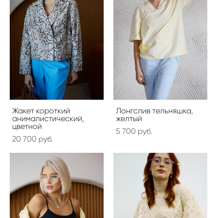
Жакет короткий
Лонгслив тельняшка,
анималистический,
желтый
цветной
5 700 pуб.
20 700 pуб.