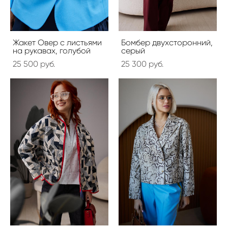
Жакет Овер с листьями
Бомбер двухсторонний,
на рукавах, голубой
серый
25 500 pуб.
25 300 pуб.