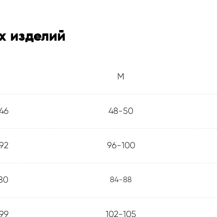
х изделий
M
46
48-50
92
96-100
80
84-88
99
102-105