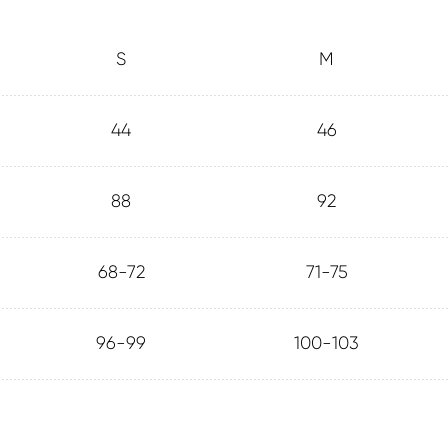
S
M
44
46
88
92
68-72
71-75
96-99
100-103