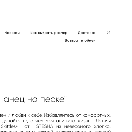
Новости
Как выбрать размер
Доставка
Возврат и обмен
Танец на песке"
ен и любви к себе. Избавляйтесь от комфортных,
 делайте то, о чем мечтали всю жизнь. Летняя
«Skittles» от STESHA из невесомого хлопка,
терпкого льна и нежной вискозы словно теплый