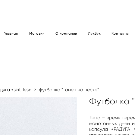
Главная
Магазин
О компании
Лукбук
Контакты
уга «skitтles»
>
футболка "танец на песке"
Футболка "
Лето – время перем
монотонных дней и
капсула «РАДУГА 
приятного шелка, 