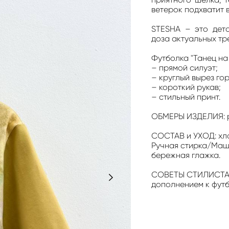
ветерок подхватит в
STESHA – это дет
доза актуальных тр
Футболка "Танец на 
– прямой силуэт;
– круглый вырез го
– короткий рукав;
– стильный принт.
ОБМЕРЫ ИЗДЕЛИЯ: р
СОСТАВ и УХОД: хл
Ручная стирка/Маши
бережная глажка.
СОВЕТЫ СТИЛИСТА
дополнением к футб