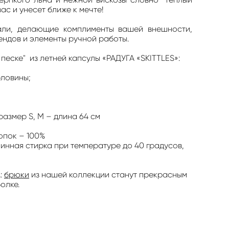
ас и унесет ближе к мечте!
али, делающие комплименты вашей внешности,
ендов и элементы ручной работы.
песке" из летней капсулы «РАДУГА «SKITТLES»:
рловины;
азмер S, M – длина 64 см
опок – 100%
нная стирка при температуре до 40 градусов,
:
брюки
из нашей коллекции станут прекрасным
олке.