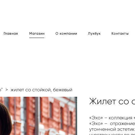
Главная
Магазин
О компании
Лукбук
Контакты
о"
>
жилет со стойкой, бежевый
Жилет со 
«Эхо» – коллекция 
«Эхо» – отражение 
утонченной эстетик
чувственности до я