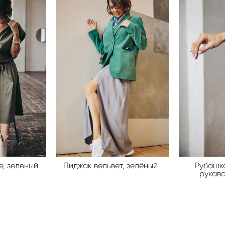
е, зеленый
Пиджак вельвет, зелёный
Рубашк
рукаво