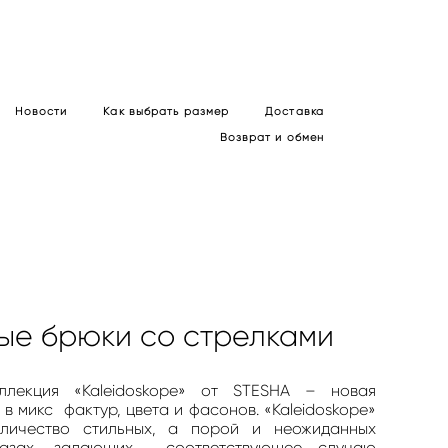
Новости
Как выбрать размер
Доставка
Возврат и обмен
ые брюки со стрелками
ллекция «Kaleidoskope» от STESHA – новая
 в микс фактур, цвета и фасонов. «Kaleidoskope»
личество стильных, а порой и неожиданных
разах, задающих соответствующее случаю