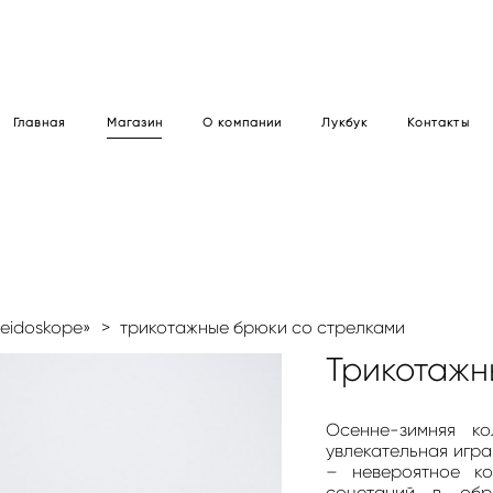
Главная
Магазин
О компании
Лукбук
Контакты
leidoskope»
>
трикотажные брюки со стрелками
Трикотажн
Осенне-зимняя ко
увлекательная игра
– невероятное ко
сочетаний в об