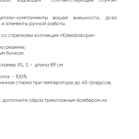
тали-комплименты вашей внешности, доза
 и элементы ручной работы.
со стрелками коллекция «Kaleidoskope»:
на резинке;
ым бочком.
азмер XS, S - длина 89 см
опок - 100%
нная стирка при температуре до 40 градусов,
 дополните образ
трикотажным бомбером
из