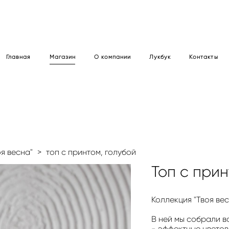
Главная
Магазин
О компании
Лукбук
Контакты
оя весна"
>
топ с принтом, голубой
Топ с прин
Коллекция "Твоя ве
В ней мы собрали в
- эффектные цвето