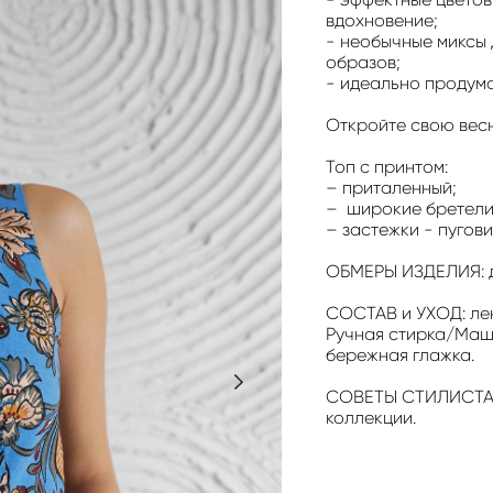
вдохновение;
- необычные миксы
образов;
- идеально продума
Откройте свою весн
Топ с принтом:
– приталенный;
– широкие бретели
– застежки - пугови
ОБМЕРЫ ИЗДЕЛИЯ: д
СОСТАВ и УХОД: ле
Ручная стирка/Маши
бережная глажка.
СОВЕТЫ СТИЛИСТА: 
коллекции.