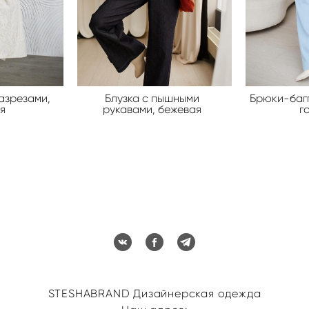
азрезами,
Блузка с пышными
Брюки-багг
я
рукавами, бежевая
г
STESHABRAND Дизайнерская одежда