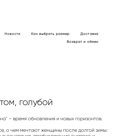
Новости
Как выбрать размер
Доставка
Возврат и обмен
том, голубой
сна" – время обновления и новых горизонтов.
се, о чем мечтают женщины после долгой зимы:
вые сочетания, пробуждающие энергию и