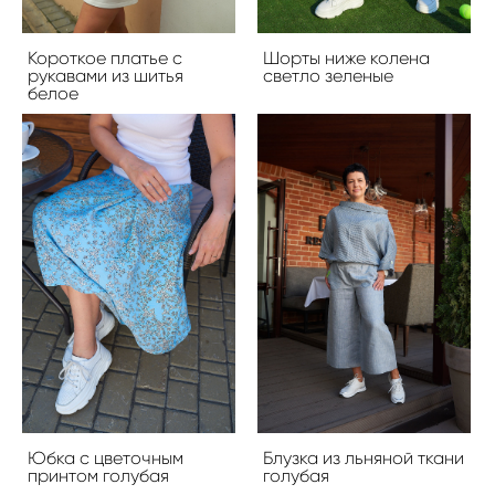
Короткое платье с
Шорты ниже колена
рукавами из шитья
светло зеленые
белое
Юбка с цветочным
Блузка из льняной ткани
принтом голубая
голубая