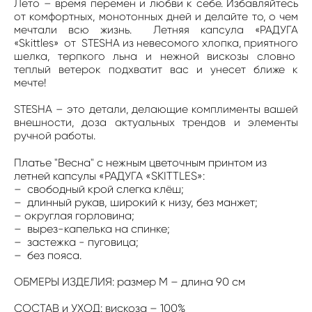
Лето – время перемен и любви к себе. Избавляйтесь
от комфортных, монотонных дней и делайте то, о чем
мечтали всю жизнь. Летняя капсула «РАДУГА
«Skittles» от STESHA из невесомого хлопка, приятного
шелка, терпкого льна и нежной вискозы словно
теплый ветерок подхватит вас и унесет ближе к
мечте!
STESHA – это детали, делающие комплименты вашей
внешности, доза актуальных трендов и элементы
ручной работы.
Платье "Весна" с нежным цветочным принтом из
летней капсулы «РАДУГА «SKITТLES»:
– свободный крой слегка клёш;
– длинный рукав, широкий к низу, без манжет;
– округлая горловина;
– вырез-капелька на спинке;
– застежка - пуговица;
– без пояса.
ОБМЕРЫ ИЗДЕЛИЯ: размер М – длина 90 см
СОСТАВ и УХОД: вискоза – 100%