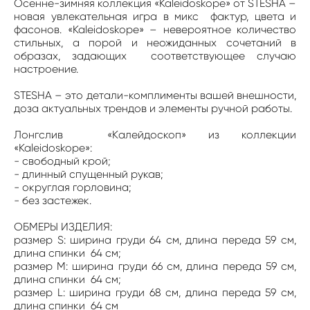
Осенне-зимняя коллекция «Kaleidoskope» от STESHA –
новая увлекательная игра в микс фактур, цвета и
фасонов. «Kaleidoskope» – невероятное количество
стильных, а порой и неожиданных сочетаний в
образах, задающих соответствующее случаю
настроение.
STESHA – это детали-комплименты вашей внешности,
доза актуальных трендов и элементы ручной работы.
Лонгслив «Kалейдоскоп» из коллекции
«Kaleidoskope»:
- свободный крой;
- длинный спущенный рукав;
- округлая горловина;
- без застежек.
ОБМЕРЫ ИЗДЕЛИЯ:
размер S: ширина груди 64 см, длина переда 59 см,
длина спинки 64 см;
​размер M: ширина груди 66 см, длина переда 59 см,
длина спинки 64 см;
​размер L: ширина груди 68 см, длина переда 59 см,
длина спинки 64 см