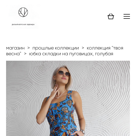
магазин
>
прошлые коллекции
>
коллекция "твоя
весна"
>
юбка складки на пуговицах, голубая