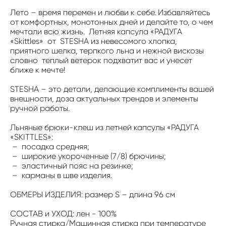
Лето – время перемен и любви к себе. Избавляйтесь
от комфортных, монотонных дней и делайте то, о чем
мечтали всю жизнь. Летняя капсула «РАДУГА
«Skittles» от STESHA из невесомого хлопка,
приятного шелка, терпкого льна и нежной вискозы
словно теплый ветерок подхватит вас и унесет
ближе к мечте!
STESHA – это детали, делающие комплименты вашей
внешности, доза актуальных трендов и элементы
ручной работы.
Льняные брюки-клеш из летней капсулы «РАДУГА
«SKITТLES»:
– посадка средняя;
– широкие укороченные (7/8) брючины;
– эластичный пояс на резинке;
– карманы в шве изделия.
ОБМЕРЫ ИЗДЕЛИЯ: размер S – длина 96 см
СОСТАВ и УХОД: лен - 100%
Ручная стирка/Машинная стирка при температуре