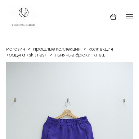
магазин
>
прошлые коллекции
>
коллекция
«радуга «skitтles»
>
льняные брюки-клеш